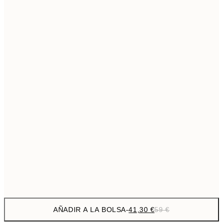
69,3
50x70 cm
Sin marco
AÑADIR A LA BOLSA
-
41,30 €
59 €