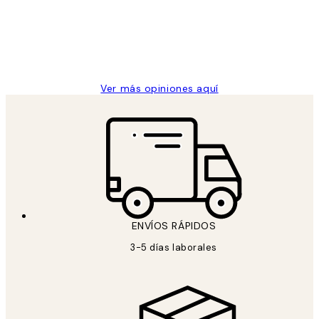
los
Desenio, ha ido siempre muy bien!
clientes
9 jun
Concepció C
Ver más opiniones aquí
ENVÍOS RÁPIDOS
3-5 días laborales