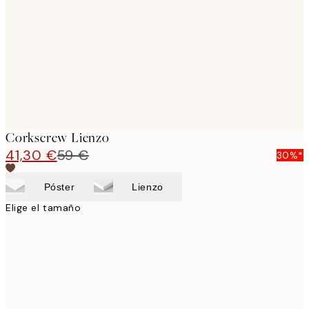
images
Corkscrew Lienzo
41,30 €
59 €
30%*
Póster
Lienzo
Elige el tamaño