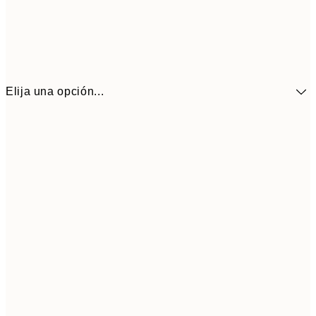
Elija una opción...
41,3
30x40 cm