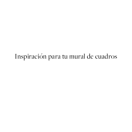
50%*
Poster
Abstract Green Shapes No2 
Desde 6,50 €
13 €
Inspiración para tu mural de cuadros