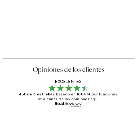
Opiniones de los clientes
EXCELENTES
4.4 de 5 estrellas
Basado en 108474 puntuaciones.
Ve algunas de las opiniones aquí.
Comprador verificado
Opiniones
de
He comprado más de una vez en