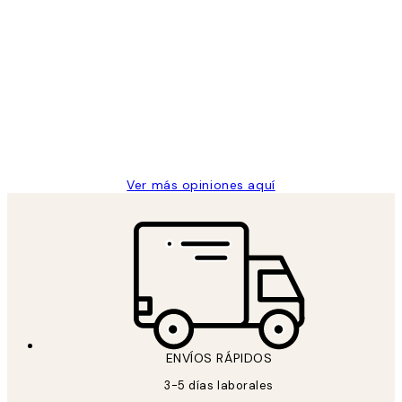
Comprador verificado
Opiniones
de
He comprado más de una vez en
los
Desenio, ha ido siempre muy bien!
clientes
9 jun
Concepció C
Ver más opiniones aquí
ENVÍOS RÁPIDOS
3-5 días laborales