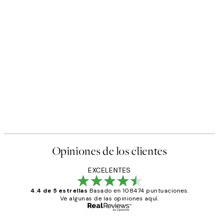
50%*
Poster
Abstract Green Shapes No2 
Desde 6,50 €
13 €
Opiniones de los clientes
EXCELENTES
4.4 de 5 estrellas
Basado en 108474 puntuaciones.
Ve algunas de las opiniones aquí.