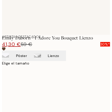
ARTISTAS DESTACADOS
Emily Daborn - I Adore You Bouquet Lienzo
41,30 €
59 €
30%*
Póster
Lienzo
Elige el tamaño