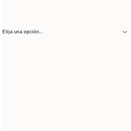
Elija una opción...
13,1
30x40 cm
21,