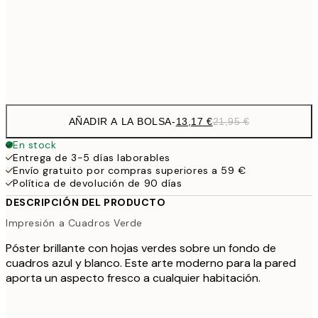
22,8
50x70 cm
Frame
options
AÑADIR A LA BOLSA
-
13,17 €
21,95 €
En stock
Entrega de 3-5 días laborables
Envío gratuito por compras superiores a 59 €
Política de devolución de 90 días
DESCRIPCIÓN DEL PRODUCTO
Impresión a Cuadros Verde
Póster brillante con hojas verdes sobre un fondo de
cuadros azul y blanco. Este arte moderno para la pared
aporta un aspecto fresco a cualquier habitación.