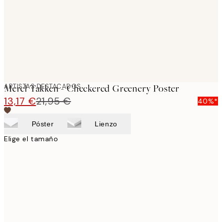
images
ARTISTAS DESTACADOS
Merel Takken - Checkered Greenery Poster
13,17 €
21,95 €
40%*
Póster
Lienzo
Elige el tamaño