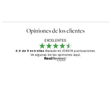
Opiniones de los clientes
EXCELENTES
4.4 de 5 estrellas
Basado en 108474 puntuaciones.
Ve algunas de las opiniones aquí.
Comprador verificado
Opiniones
de
He comprado más de una vez en
los
Desenio, ha ido siempre muy bien!
clientes
9 jun
Concepció C