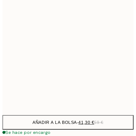
69,3
50x70 cm
Sin marco
AÑADIR A LA BOLSA
-
41,30 €
59 €
Se hace por encargo