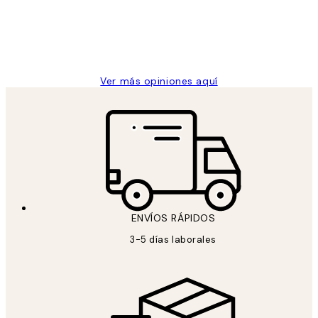
clientes
9 jun
Concepció C
Ver más opiniones aquí
ENVÍOS RÁPIDOS
3-5 días laborales