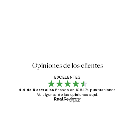
Opiniones de los clientes
EXCELENTES
4.4 de 5 estrellas
Basado en 108474 puntuaciones.
Ve algunas de las opiniones aquí.
Comprador verificado
Opiniones
de
He comprado más de una vez en
los
Desenio, ha ido siempre muy bien!