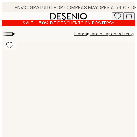
Skip
to
main
SALE - 50% DE DESCUENTO EN PÓSTERS*
content.
▸
▸
Flores
Jardin Japones Lienzo
Product
images