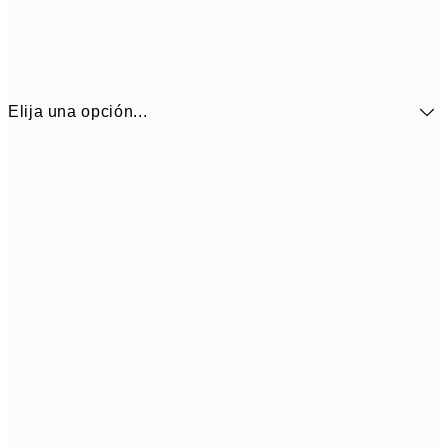
Elija una opción...
41,3
30x40 cm