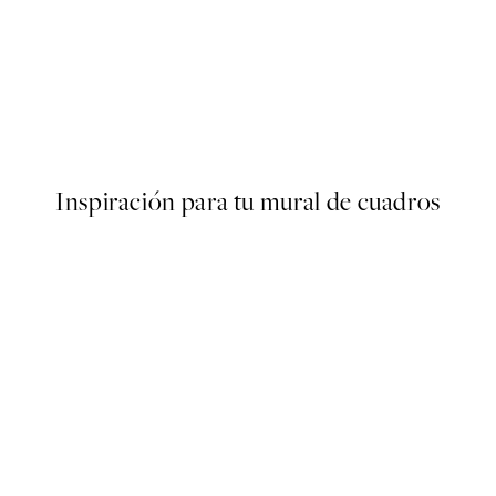
50%*
s Poster
Abstract Green Shapes No2 
Desde 6,50 €
13 €
Inspiración para tu mural de cuadros