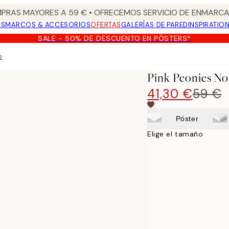
PRAS MAYORES A 59 € • OFRECEMOS SERVICIO DE ENMARCA
OS
MARCOS & ACCESORIOS
OFERTAS
GALERÍAS DE PARED
INSPIRATIO
SALE - 50% DE DESCUENTO EN PÓSTERS*
o
Pink Peonies No
41,30 €
59 €
Póster
Elige el tamaño