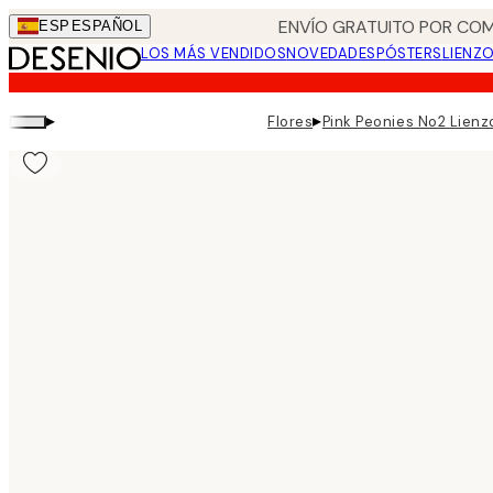
Skip
ENVÍO GRATUITO POR COM
ESP
ESPAÑOL
to
LOS MÁS VENDIDOS
NOVEDADES
PÓSTERS
LIENZ
main
content.
▸
▸
Flores
Pink Peonies No2 Lienz