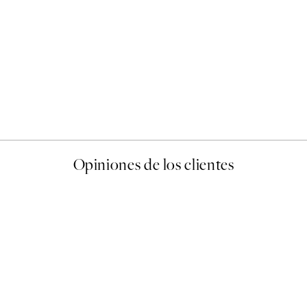
50%*
Abstract Green Shapes No2
Desde 6,50 €
13 €
Opiniones de los clientes
 de una vez en Desenio, ha ido siempre muy bien!