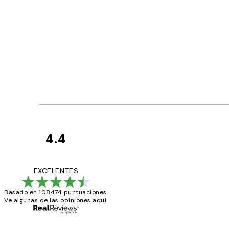
4.4
Opiniones
de
He comprado más
EXCELENTES
los
Basado en 108474 puntuaciones.
clientes
Ve algunas de las opiniones aquí.
9 jun
Concepció C