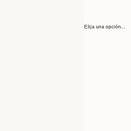
Elija una opción...
30x40 cm
50x70 cm