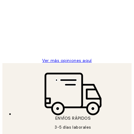
Comprador verificado
Opiniones
de
He comprado más de una vez en
los
Desenio, ha ido siempre muy bien!
clientes
9 jun
Concepció C
Ver más opiniones aquí
ENVÍOS RÁPIDOS
3-5 días laborales