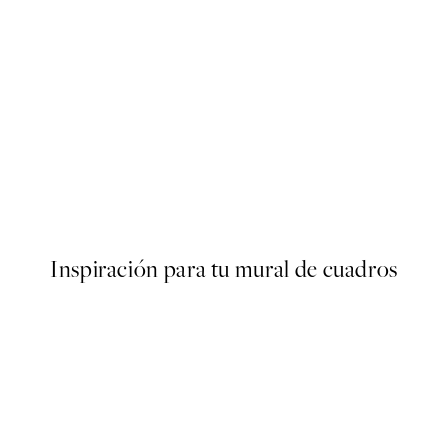
50%*
s Poster
Olive Branches in Vase Poster
Desde 6,50 €
13 €
Inspiración para tu mural de cuadros