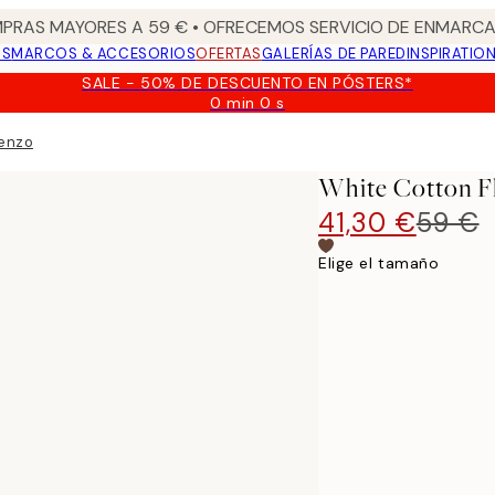
PRAS MAYORES A 59 € • OFRECEMOS SERVICIO DE ENMARCA
OS
MARCOS & ACCESORIOS
OFERTAS
GALERÍAS DE PARED
INSPIRATIO
SALE - 50% DE DESCUENTO EN PÓSTERS*
0 min
0 s
Válido
hasta:
ienzo
2026-
08-
White Cotton F
09
41,30 €
59 €
Elige el tamaño