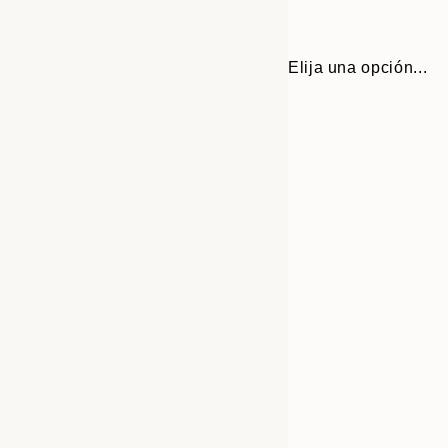
Elija una opción...
30x40 cm
50x70 cm