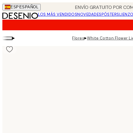
Skip
ENVÍO GRATUITO POR COM
ESP
ESPAÑOL
to
LOS MÁS VENDIDOS
NOVEDADES
PÓSTERS
LIENZ
main
content.
▸
▸
Flores
White Cotton Flower L