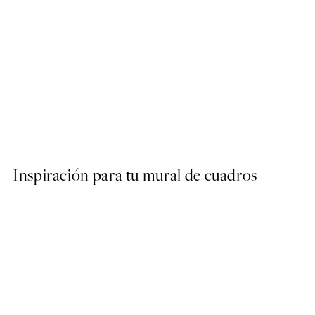
50%*
Olive Branches in Vase Post
Desde 6,50 €
13 €
Inspiración para tu mural de cuadros