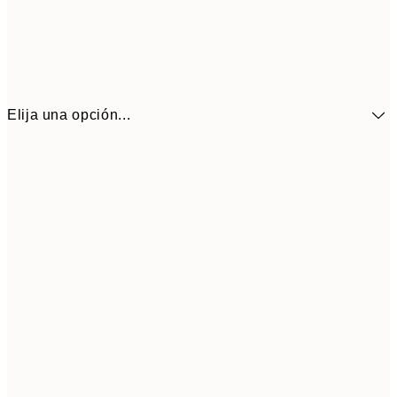
Elija una opción...
41,3
30x40 cm