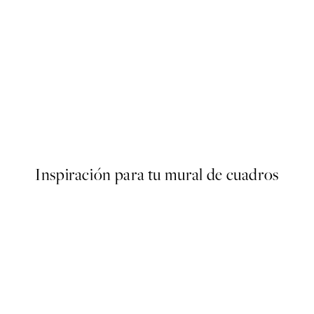
50%*
Poster
Abstract Green Shapes No2 
Desde 6,50 €
13 €
Inspiración para tu mural de cuadros