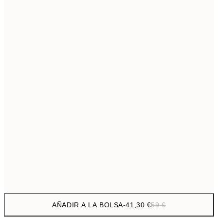
69,3
50x70 cm
Sin marco
AÑADIR A LA BOLSA
-
41,30 €
59 €