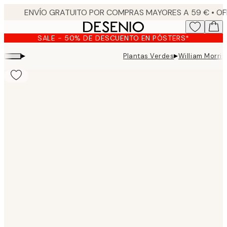
Skip
to
main
SALE - 50% DE DESCUENTO EN PÓSTERS*
content.
▸
▸
Plantas Verdes
William Morris
Product
images