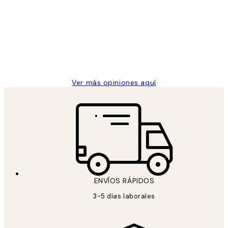
de
He comprado más de una vez en
los
Desenio, ha ido siempre muy bien!
clientes
9 jun
Concepció C
Ver más opiniones aquí
ENVÍOS RÁPIDOS
3-5 días laborales