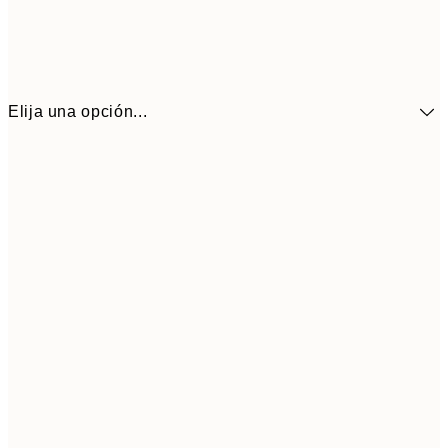
Elija una opción...
41,3
30x40 cm