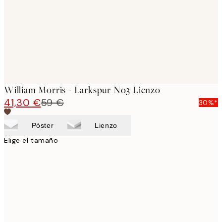
William Morris - Larkspur No3 Lienzo
41,30 €
59 €
30%*
Póster
Lienzo
Elige el tamaño