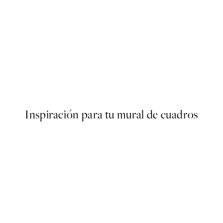
50%*
s Poster
Abstract Green Shapes No2 
Desde 6,50 €
13 €
Inspiración para tu mural de cuadros