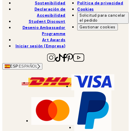
Sostenibilidad
Política de privacidad
Declaración de
Cookies
Accesibilidad
Solicitud para cancelar
el pedido
Student Discount
Gestionar cookies
Desenio Ambassador
Programme
Art Awards
Iniciar sesión (Empresa)
ESP
ESPAÑOL