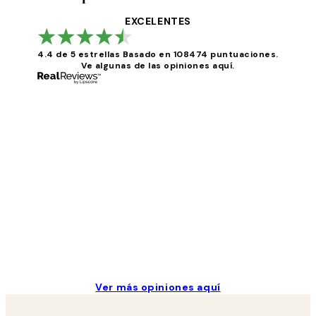
EXCELENTES
4.4 de 5 estrellas
Basado en 108474 puntuaciones.
Ve algunas de las opiniones aquí.
Opiniones
de
los
He comprado más de una vez en Desenio, ha ido 
clientes
9 jun
Concepció C
Ver más opiniones aquí