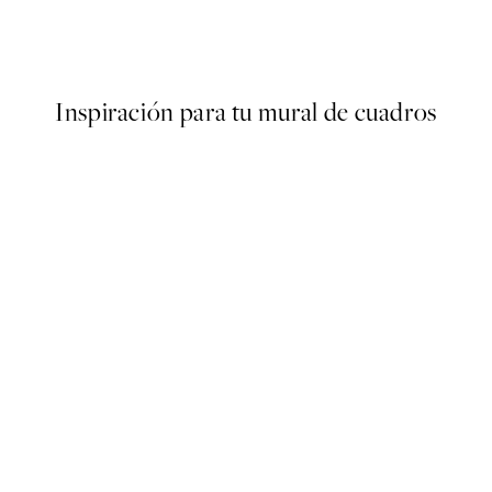
s Poster
Olive Branches in Vase Poster
Desde 6,50 €
13 €
Inspiración para tu mural de cuadros