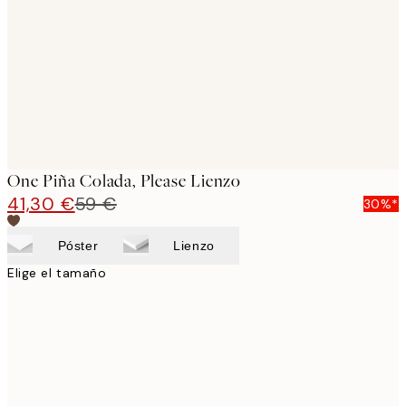
images
One Piña Colada, Please Lienzo
41,30 €
59 €
30%*
Póster
Lienzo
Elige el tamaño