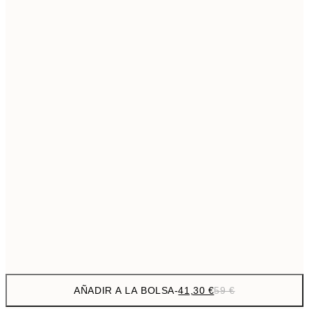
69,3
50x70 cm
Sin marco
AÑADIR A LA BOLSA
-
41,30 €
59 €