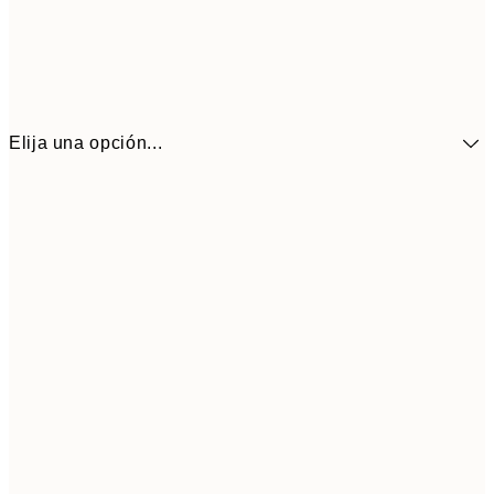
Elija una opción...
41,3
30x40 cm