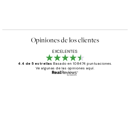
Opiniones de los clientes
EXCELENTES
4.4 de 5 estrellas
Basado en 108474 puntuaciones.
Ve algunas de las opiniones aquí.
Comprador verificado
Opiniones
de
He comprado más de una vez en
los
Desenio, ha ido siempre muy bien!
clientes
9 jun
Concepció C