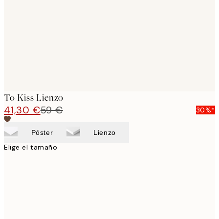
images
To Kiss Lienzo
41,30 €
59 €
30%*
Póster
Lienzo
Elige el tamaño