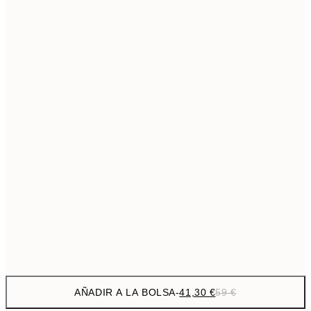
69,3
50x70 cm
Sin marco
AÑADIR A LA BOLSA
-
41,30 €
59 €