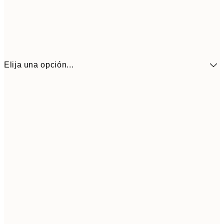
Elija una opción...
41,3
30x40 cm