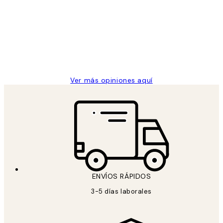
de
He comprado más de una vez en
los
Desenio, ha ido siempre muy bien!
clientes
9 jun
Concepció C
Ver más opiniones aquí
ENVÍOS RÁPIDOS
3-5 días laborales