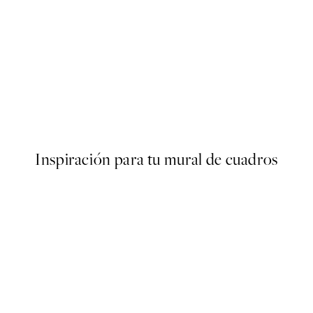
50%*
s Poster
Olive Branches in Vase Poster
Desde 6,50 €
13 €
Inspiración para tu mural de cuadros