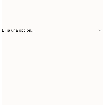
Elija una opción...
41,3
30x40 cm