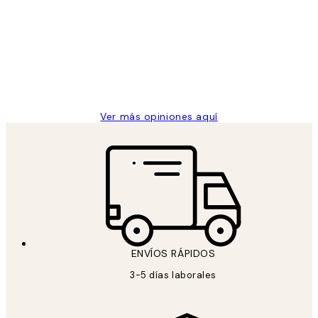
de
He comprado más de una vez en
los
Desenio, ha ido siempre muy bien!
clientes
9 jun
Concepció C
Ver más opiniones aquí
ENVÍOS RÁPIDOS
3-5 días laborales