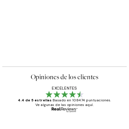
50%*
Poster
Abstract Green Shapes No2 
Desde 6,50 €
13 €
Opiniones de los clientes
EXCELENTES
4.4 de 5 estrellas
Basado en 108474 puntuaciones.
Ve algunas de las opiniones aquí.
Comprador verificado
Opiniones