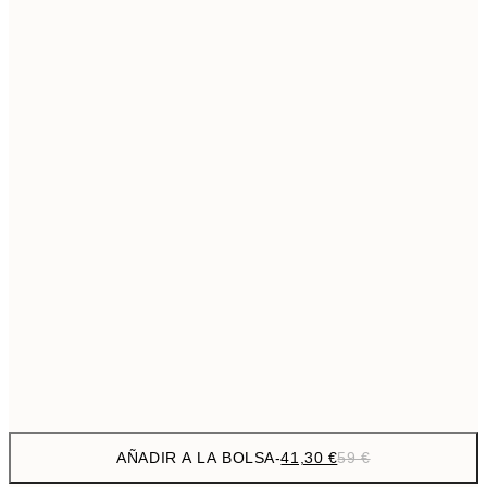
69,3
50x70 cm
Sin marco
AÑADIR A LA BOLSA
-
41,30 €
59 €