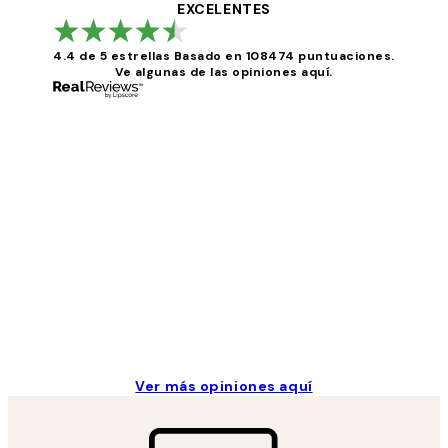
EXCELENTES
4.4 de 5 estrellas
Basado en 108474 puntuaciones.
Ve algunas de las opiniones aquí.
Opiniones
de
los
He comprado más de una vez en Desenio, ha ido 
clientes
9 jun
Concepció C
Ver más opiniones aquí