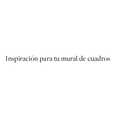
50%*
Abstract Green Shapes No2
Desde 6,50 €
13 €
Inspiración para tu mural de cuadros