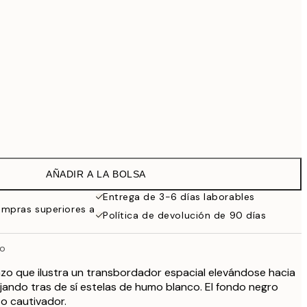
99 €
118,30 €
169 €
Sin marco
AÑADIR A LA BOLSA
Entrega de 3-6 días laborables
ompras superiores a
Política de devolución de 90 días
io
zo que ilustra un transbordador espacial elevándose hacia
ejando tras de sí estelas de humo blanco. El fondo negro
to cautivador.