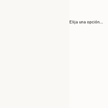
Elija una opción...
30x40 cm
50x70 cm