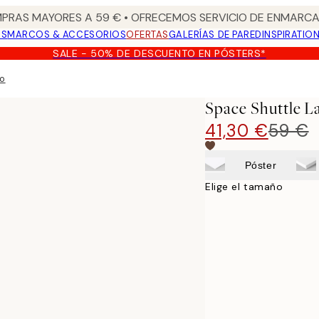
PRAS MAYORES A 59 € • OFRECEMOS SERVICIO DE ENMARCA
OS
MARCOS & ACCESORIOS
OFERTAS
GALERÍAS DE PARED
INSPIRATIO
SALE - 50% DE DESCUENTO EN PÓSTERS*
zo
Space Shuttle L
41,30 €
59 €
Póster
Elige el tamaño