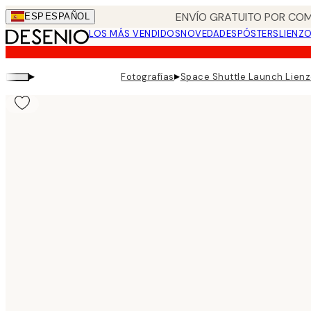
Skip
ENVÍO GRATUITO POR COM
ESP
ESPAÑOL
to
LOS MÁS VENDIDOS
NOVEDADES
PÓSTERS
LIENZ
main
content.
▸
▸
Fotografías
Space Shuttle Launch Lien