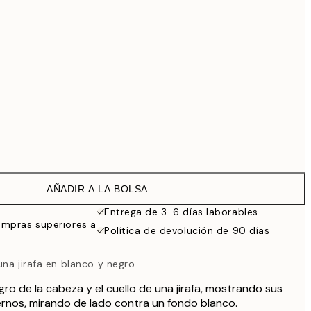
69,30 €
99 €
Sin marco
AÑADIR A LA BOLSA
Entrega de 3-6 días laborables
ompras superiores a
Política de devolución de 90 días
na jirafa en blanco y negro
ro de la cabeza y el cuello de una jirafa, mostrando sus
rnos, mirando de lado contra un fondo blanco.