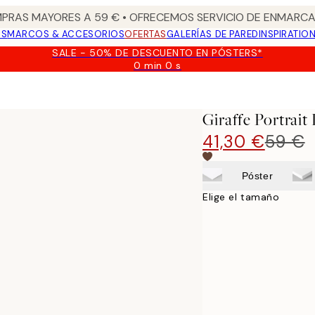
PRAS MAYORES A 59 € • OFRECEMOS SERVICIO DE ENMARCA
OS
MARCOS & ACCESORIOS
OFERTAS
GALERÍAS DE PARED
INSPIRATIO
SALE - 50% DE DESCUENTO EN PÓSTERS*
0 min
0 s
Válido
hasta:
2026-
08-
Giraffe Portrait
09
41,30 €
59 €
Póster
Elige el tamaño