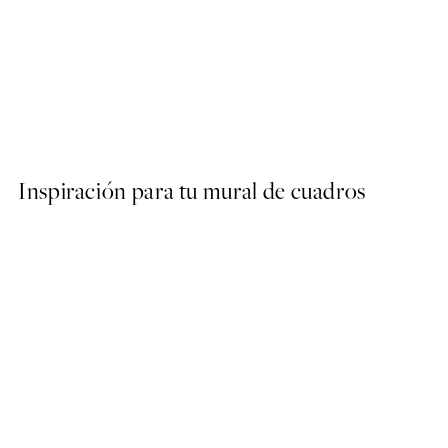
50%*
Abstract Green Shapes No2
Desde 6,50 €
13 €
Inspiración para tu mural de cuadros