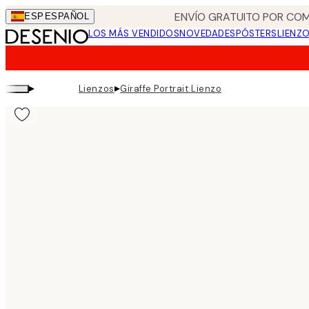
Skip
ENVÍO GRATUITO POR COM
ESP
ESPAÑOL
to
LOS MÁS VENDIDOS
NOVEDADES
PÓSTERS
LIENZ
main
content.
▸
▸
Lienzos
Giraffe Portrait Lienzo