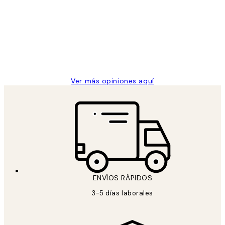
de
He comprado más de una vez en
los
Desenio, ha ido siempre muy bien!
clientes
9 jun
Concepció C
Ver más opiniones aquí
ENVÍOS RÁPIDOS
3-5 días laborales