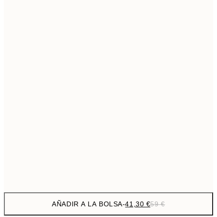
69,3
50x70 cm
Sin marco
AÑADIR A LA BOLSA
-
41,30 €
59 €