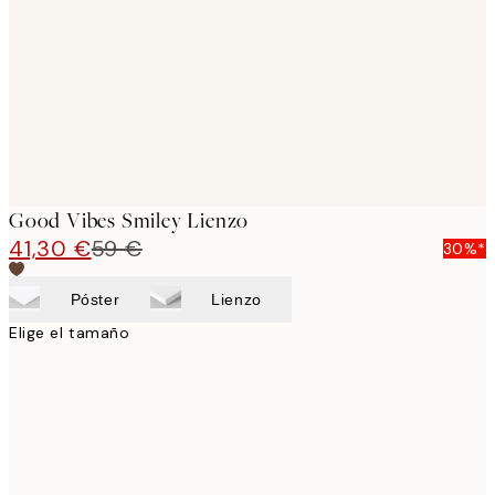
images
Good Vibes Smiley Lienzo
41,30 €
59 €
30%*
Póster
Lienzo
Elige el tamaño