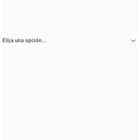
Elija una opción...
41,3
30x40 cm