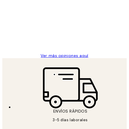
Comprador verificado
Opiniones
de
He comprado más de una vez en
los
Desenio, ha ido siempre muy bien!
clientes
9 jun
Concepció C
Ver más opiniones aquí
ENVÍOS RÁPIDOS
3-5 días laborales