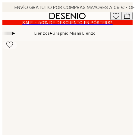
Skip
to
main
SALE - 50% DE DESCUENTO EN PÓSTERS*
content.
▸
▸
Lienzos
Graphic Miami Lienzo
Product
images