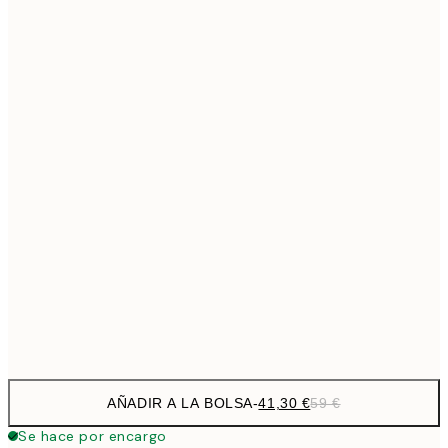
69,3
50x70 cm
Sin marco
AÑADIR A LA BOLSA
-
41,30 €
59 €
Se hace por encargo