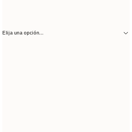
Elija una opción...
41,3
30x40 cm