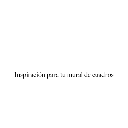
50%*
s Poster
Abstract Green Shapes No2 
Desde 6,50 €
13 €
Inspiración para tu mural de cuadros