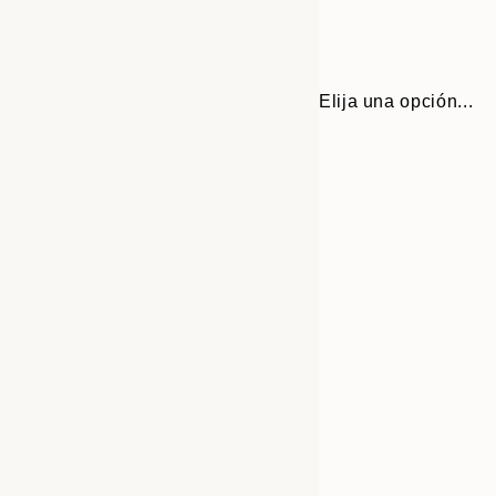
Elija una opción...
30x40 cm
50x70 cm