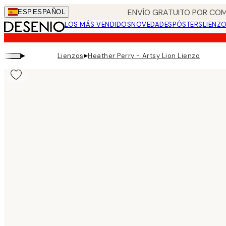
Skip
ENVÍO GRATUITO POR COM
ESP
ESPAÑOL
to
LOS MÁS VENDIDOS
NOVEDADES
PÓSTERS
LIENZ
main
content.
▸
▸
Lienzos
Heather Perry - Artsy Lion Lienzo