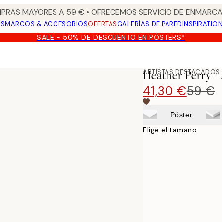
PRAS MAYORES A 59 € • OFRECEMOS SERVICIO DE ENMARCA
OS
MARCOS & ACCESORIOS
OFERTAS
GALERÍAS DE PARED
INSPIRATIO
SALE - 50% DE DESCUENTO EN PÓSTERS*
ARTISTAS DESTACADOS
Heather Perry -
41,30 €
59 €
Póster
Elige el tamaño