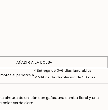
99 €
118,30 €
169 €
363,30 €
519 €
Sin marco
AÑADIR A LA BOLSA
Entrega de 3-6 días laborables
ompras superiores a
Política de devolución de 90 días
a pintura de un león con gafas, una camisa floral y una
e color verde claro.