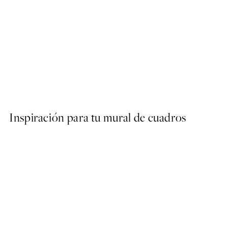
50%*
Abstract Green Shapes No1
Desde 6,50 €
13 €
Inspiración para tu mural de cuadros