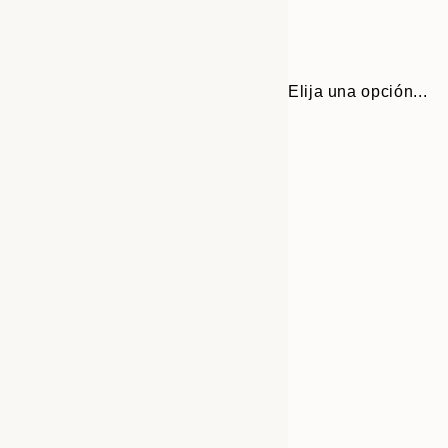
Elija una opción...
30x40 cm
50x70 cm