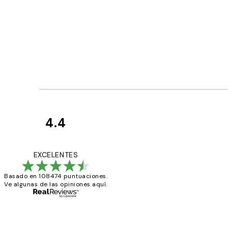
4.4
Opiniones
de
He comprado más
EXCELENTES
los
Basado en 108474 puntuaciones.
clientes
Ve algunas de las opiniones aquí.
9 jun
Concepció C