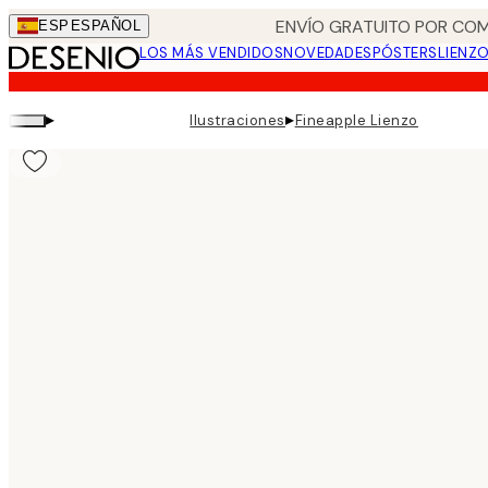
Skip
ENVÍO GRATUITO POR COM
ESP
ESPAÑOL
to
LOS MÁS VENDIDOS
NOVEDADES
PÓSTERS
LIENZ
main
content.
▸
▸
Ilustraciones
Fineapple Lienzo