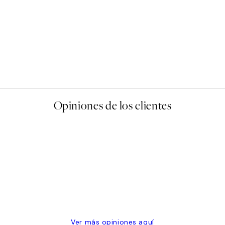
50%*
Abstract Green Shapes No2
Desde 6,50 €
13 €
Opiniones de los clientes
 de una vez en Desenio, ha ido siempre muy bien!
Ver más opiniones aquí