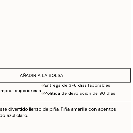
99 €
Sin marco
AÑADIR A LA BOLSA
Entrega de 3-6 días laborables
ompras superiores a
Política de devolución de 90 días
te divertido lienzo de piña. Piña amarilla con acentos
o azul claro.