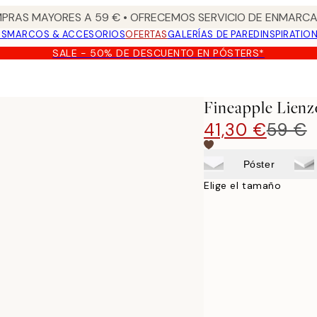
PRAS MAYORES A 59 € • OFRECEMOS SERVICIO DE ENMARCA
OS
MARCOS & ACCESORIOS
OFERTAS
GALERÍAS DE PARED
INSPIRATIO
SALE - 50% DE DESCUENTO EN PÓSTERS*
Fineapple Lienz
41,30 €
59 €
Póster
Elige el tamaño