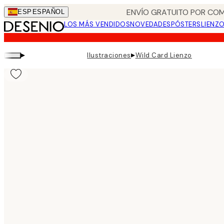
Skip
ENVÍO GRATUITO POR COM
ESP
ESPAÑOL
to
LOS MÁS VENDIDOS
NOVEDADES
PÓSTERS
LIENZ
main
content.
▸
▸
Ilustraciones
Wild Card Lienzo