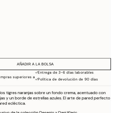
99 €
Sin marco
AÑADIR A LA BOLSA
Entrega de 3-6 días laborables
ompras superiores a
Política de devolución de 90 días
dos tigres naranjas sobre un fondo crema, acentuado con
jas y un borde de estrellas azules. El arte de pared perfecto
ared ecléctica.
usivo de la colección Desenio x Dani Klaric.