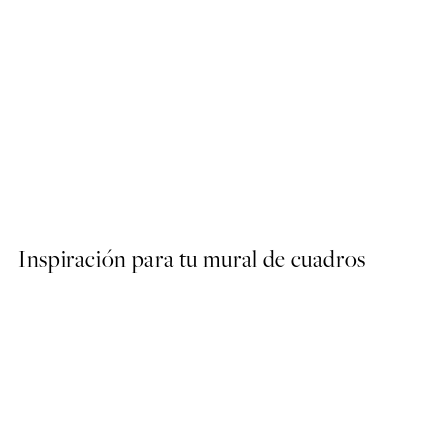
50%*
Abstract Green Shapes No2
Desde 6,50 €
13 €
Inspiración para tu mural de cuadros