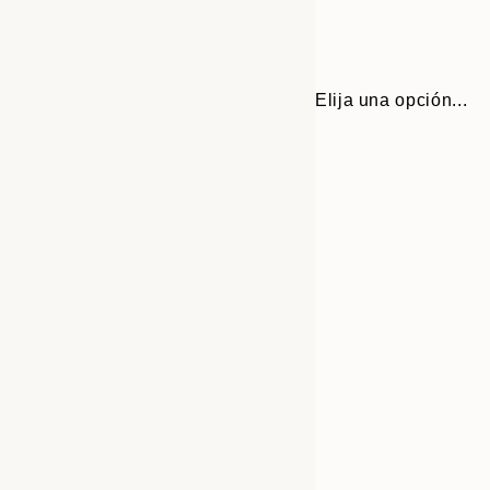
Elija una opción...
30x40 cm
50x70 cm