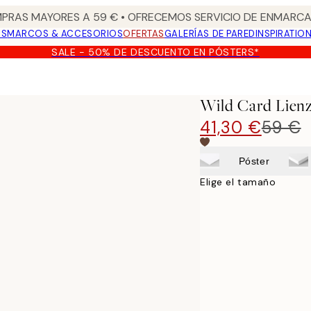
PRAS MAYORES A 59 € • OFRECEMOS SERVICIO DE ENMARCA
OS
MARCOS & ACCESORIOS
OFERTAS
GALERÍAS DE PARED
INSPIRATIO
SALE - 50% DE DESCUENTO EN PÓSTERS*
Wild Card Lien
41,30 €
59 €
Póster
Elige el tamaño