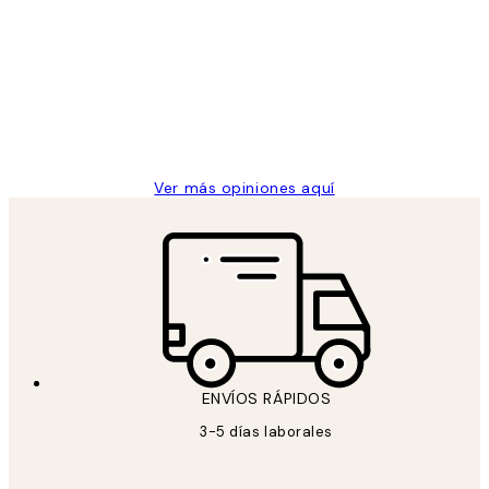
de
He comprado más de una vez en
los
Desenio, ha ido siempre muy bien!
clientes
9 jun
Concepció C
Ver más opiniones aquí
ENVÍOS RÁPIDOS
3-5 días laborales