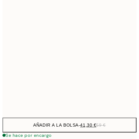
69,3
50x70 cm
Sin marco
AÑADIR A LA BOLSA
-
41,30 €
59 €
Se hace por encargo