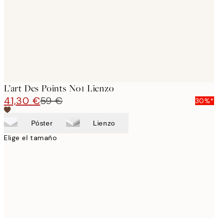
L’art Des Points No1 Lienzo
41,30 €
59 €
30%*
Póster
Lienzo
Elige el tamaño