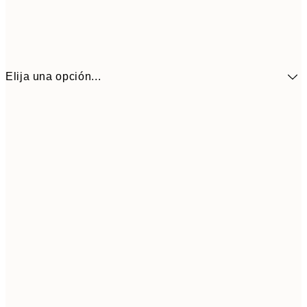
Elija una opción...
41,3
30x40 cm