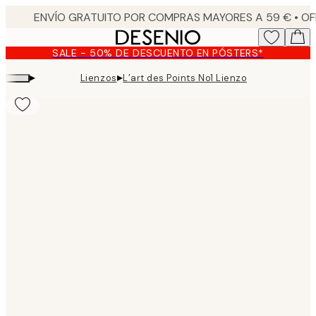
Skip
to
main
SALE - 50% DE DESCUENTO EN PÓSTERS*
content.
▸
▸
Lienzos
L’art des Points No1 Lienzo
Product
images