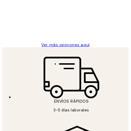
de
He comprado más de una vez en
los
Desenio, ha ido siempre muy bien!
clientes
9 jun
Concepció C
Ver más opiniones aquí
ENVÍOS RÁPIDOS
3-5 días laborales