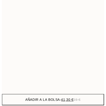
69,3
50x70 cm
Sin marco
AÑADIR A LA BOLSA
-
41,30 €
59 €