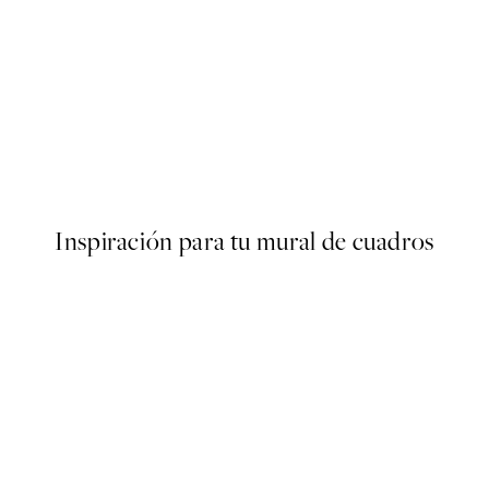
50%*
 No1 Poster
Traces of Light No1 Poster
Desde 7,50 €
15 €
Inspiración para tu mural de cuadros