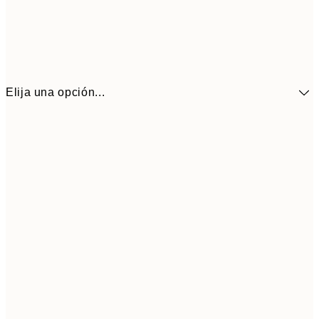
Elija una opción...
41,3
30x40 cm