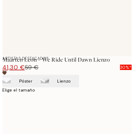
images
ARTISTAS DESTACADOS
Maarten Leon - We Ride Until Dawn Lienzo
41,30 €
59 €
30%*
Póster
Lienzo
Elige el tamaño