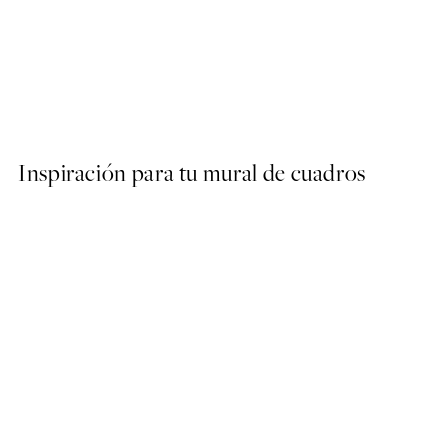
40%*
ARTISTAS DESTACADOS
Studio Vreeken - Cheers Po
Desde 13,17 €
21,95 €
Inspiración para tu mural de cuadros