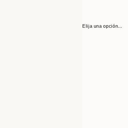
Elija una opción...
30x40 cm
50x70 cm