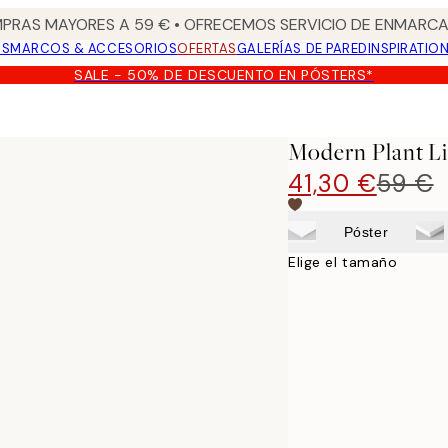
PRAS MAYORES A 59 € • OFRECEMOS SERVICIO DE ENMARCA
OS
MARCOS & ACCESORIOS
OFERTAS
GALERÍAS DE PARED
INSPIRATIO
SALE - 50% DE DESCUENTO EN PÓSTERS*
Modern Plant L
41,30 €
59 €
Póster
Elige el tamaño