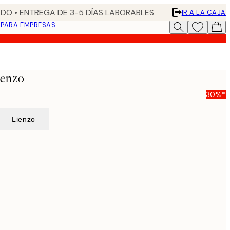
DO • ENTREGA DE 3-5 DÍAS LABORABLES
IR A LA CAJA
N
PARA EMPRESAS
ienzo
30%*
Lienzo