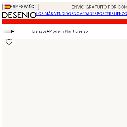
Skip
ENVÍO GRATUITO POR COM
ESP
ESPAÑOL
to
LOS MÁS VENDIDOS
NOVEDADES
PÓSTERS
LIENZ
main
content.
▸
▸
Lienzos
Modern Plant Lienzo