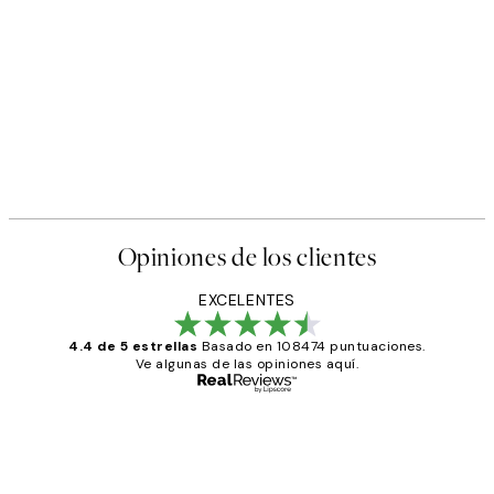
Opiniones de los clientes
EXCELENTES
4.4 de 5 estrellas
Basado en 108474 puntuaciones.
Ve algunas de las opiniones aquí.
Comprador verificado
Opiniones
de
He comprado más de una vez en