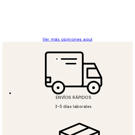
los
Desenio, ha ido siempre muy bien!
clientes
9 jun
Concepció C
Ver más opiniones aquí
ENVÍOS RÁPIDOS
3-5 días laborales