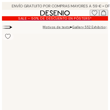
Skip
to
main
SALE - 50% DE DESCUENTO EN PÓSTERS*
content.
▸
▸
Motivos de texto
Gallery 552 Exhibition 
Product
images