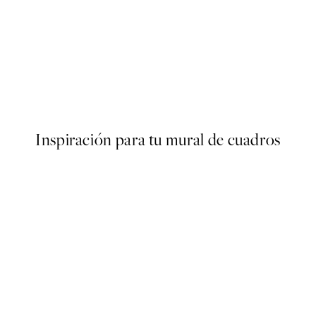
50%*
s Poster
Abstract Green Shapes No2 
Desde 6,50 €
13 €
Inspiración para tu mural de cuadros