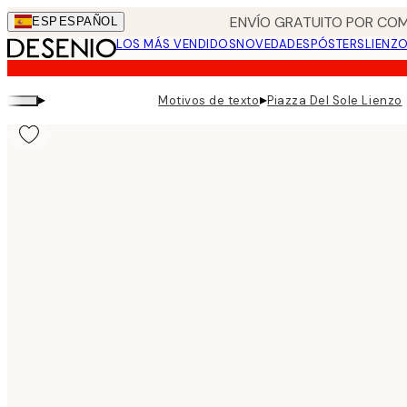
Skip
ENVÍO GRATUITO POR COM
ESP
ESPAÑOL
to
LOS MÁS VENDIDOS
NOVEDADES
PÓSTERS
LIENZ
main
content.
▸
▸
Motivos de texto
Piazza Del Sole Lienzo