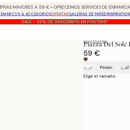
PRAS MAYORES A 59 € • OFRECEMOS SERVICIO DE ENMARCA
OS
MARCOS & ACCESORIOS
OFERTAS
GALERÍAS DE PARED
INSPIRATIO
SALE - 50% DE DESCUENTO EN PÓSTERS*
NOVEDADES
Piazza Del Sole
59 €
Póster
Elige el tamaño