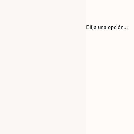
Elija una opción...
30x40 cm
50x70 cm