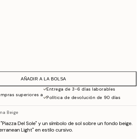
169 €
519 €
Sin marco
AÑADIR A LA BOLSA
Entrega de 3-6 días laborables
ompras superiores a
Política de devolución de 90 días
ana Beige
 "Piazza Del Sole" y un símbolo de sol sobre un fondo beige.
erranean Light" en estilo cursivo.