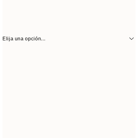
Elija una opción...
13x18 cm
7,