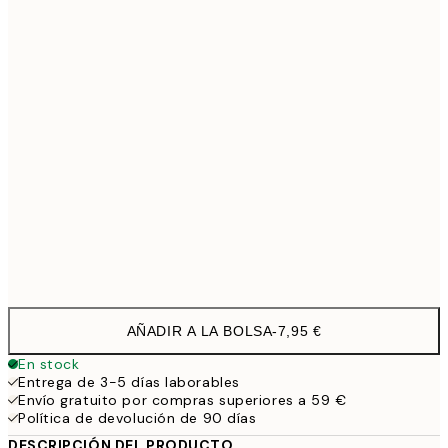
21x30 cm
1
30x40 cm
19,9
40x50 cm
27,4
50x70 cm
32,4
Frame
options
AÑADIR A LA BOLSA
-
7,95 €
En stock
Entrega de 3-5 días laborables
Envío gratuito por compras superiores a 59 €
Política de devolución de 90 días
DESCRIPCIÓN DEL PRODUCTO