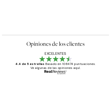
Opiniones de los clientes
EXCELENTES
4.4 de 5 estrellas
Basado en 108474 puntuaciones.
Ve algunas de las opiniones aquí.
Comprador verificado
Opiniones
de
He comprado más de una vez en
los
Desenio, ha ido siempre muy bien!
clientes