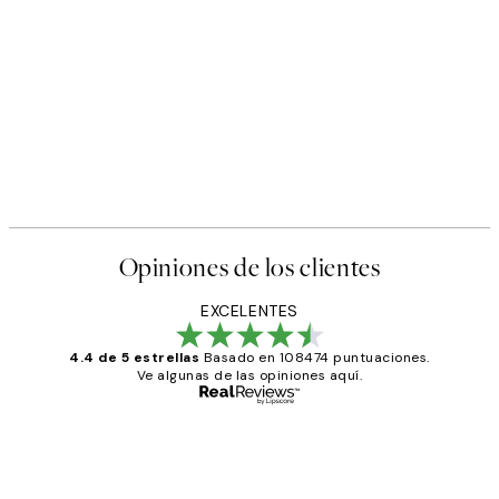
50%*
s Poster
Abstract Green Shapes No2 
Desde 6,50 €
13 €
Opiniones de los clientes
EXCELENTES
4.4 de 5 estrellas
Basado en 108474 puntuaciones.
Ve algunas de las opiniones aquí.
Comprador verificado
Opiniones
de
He comprado más de una vez en