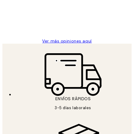
los
Desenio, ha ido siempre muy bien!
clientes
9 jun
Concepció C
Ver más opiniones aquí
ENVÍOS RÁPIDOS
3-5 días laborales