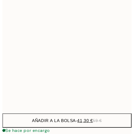
69,3
50x70 cm
Sin marco
AÑADIR A LA BOLSA
-
41,30 €
59 €
Se hace por encargo