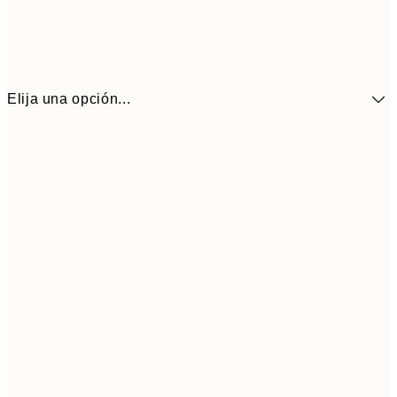
Elija una opción...
41,3
30x40 cm