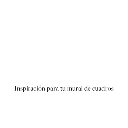
50%*
s Poster
Abstract Green Shapes No2 
Desde 6,50 €
13 €
Inspiración para tu mural de cuadros