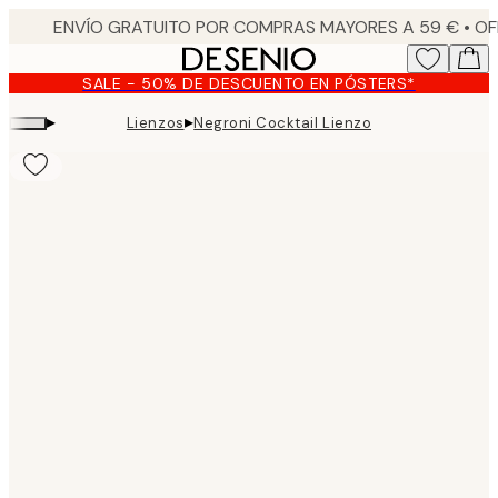
Skip
to
main
SALE - 50% DE DESCUENTO EN PÓSTERS*
content.
▸
▸
Lienzos
Negroni Cocktail Lienzo
Product
images