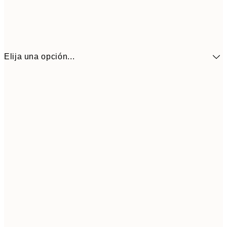
Elija una opción...
41,3
30x40 cm