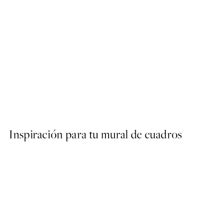
50%*
Olive Branches in Vase Post
Desde 6,50 €
13 €
Inspiración para tu mural de cuadros