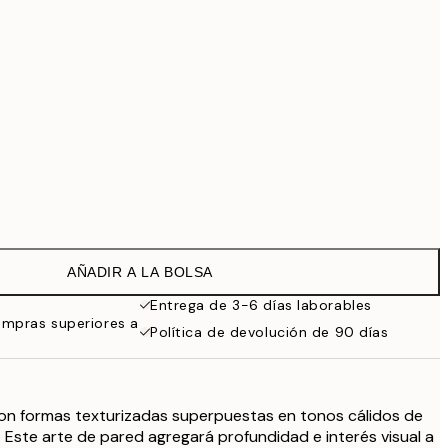
69,30 €
99 €
Sin marco
AÑADIR A LA BOLSA
Entrega de 3-6 días laborables
ompras superiores a
Política de devolución de 90 días
con formas texturizadas superpuestas en tonos cálidos de
. Este arte de pared agregará profundidad e interés visual a