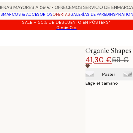
PRAS MAYORES A 59 € • OFRECEMOS SERVICIO DE ENMARCA
OS
MARCOS & ACCESORIOS
OFERTAS
GALERÍAS DE PARED
INSPIRATIO
SALE - 50% DE DESCUENTO EN PÓSTERS*
0 min
0 s
Válido
hasta:
2026-
08-
Organic Shapes
09
41,30 €
59 €
Póster
Elige el tamaño