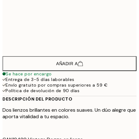
1
208,5
50x70 cm - Marco de negro
2
148,5
30x40 cm - Marco de roble
1
223,5
50x70 cm - Marco de roble
2
AÑADIR A
Se hace por encargo
Entrega de 3-5 días laborables
Envío gratuito por compras superiores a 59 €
Política de devolución de 90 días
DESCRIPCIÓN DEL PRODUCTO
Dos lienzos brillantes en colores suaves. Un dúo alegre que
aporta vitalidad a tu espacio.