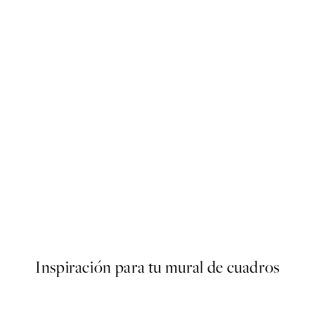
50%*
Poster
Abstract Green Shapes No2 
Desde 6,50 €
13 €
Inspiración para tu mural de cuadros