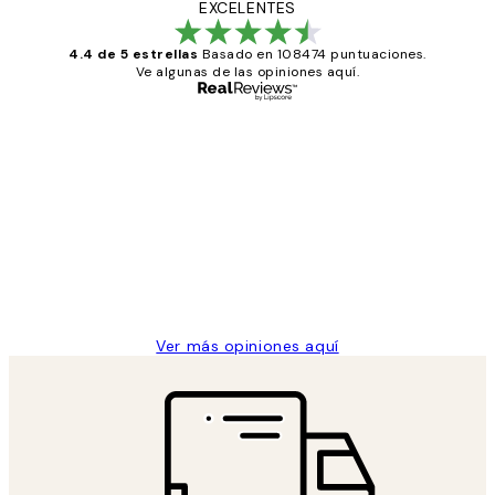
EXCELENTES
4.4 de 5 estrellas
Basado en 108474 puntuaciones.
Ve algunas de las opiniones aquí.
Comprador verificado
Opiniones
de
He comprado más de una vez en
los
Desenio, ha ido siempre muy bien!
clientes
9 jun
Concepció C
Ver más opiniones aquí