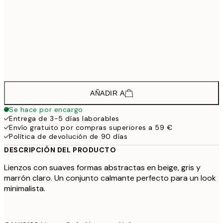
208,5
50x70 cm - Marco de negro
2
148,5
30x40 cm - Marco de roble
1
223,5
50x70 cm - Marco de roble
2
AÑADIR A
Se hace por encargo
Entrega de 3-5 días laborables
Envío gratuito por compras superiores a 59 €
Política de devolución de 90 días
DESCRIPCIÓN DEL PRODUCTO
Lienzos con suaves formas abstractas en beige, gris y
marrón claro. Un conjunto calmante perfecto para un look
minimalista.