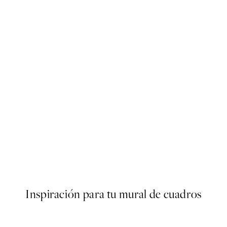
50%*
s Poster
Abstract Green Shapes No2 
Desde 6,50 €
13 €
Inspiración para tu mural de cuadros