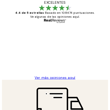
EXCELENTES
4.4 de 5 estrellas
Basado en 108474 puntuaciones.
Ve algunas de las opiniones aquí.
Comprador verificado
Opiniones
de
He comprado más de una vez en
los
Desenio, ha ido siempre muy bien!
clientes
9 jun
Concepció C
Ver más opiniones aquí