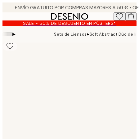
Skip
to
main
SALE - 50% DE DESCUENTO EN PÓSTERS*
content.
▸
▸
Sets de Lienzos
Soft Abstract Dúo de li
Product
images