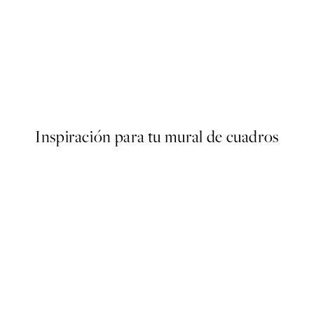
50%*
s Poster
Olive Branches in Vase Poster
Desde 6,50 €
13 €
Inspiración para tu mural de cuadros