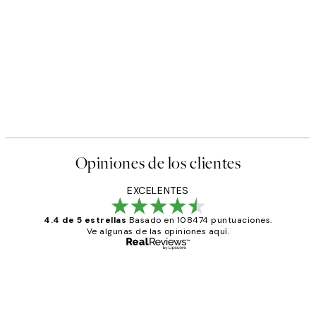
Opiniones de los clientes
EXCELENTES
4.4 de 5 estrellas
Basado en 108474 puntuaciones.
Ve algunas de las opiniones aquí.
Comprador verificado
Opiniones
de
He comprado más de una vez en