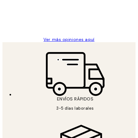
los
Desenio, ha ido siempre muy bien!
clientes
9 jun
Concepció C
Ver más opiniones aquí
ENVÍOS RÁPIDOS
3-5 días laborales