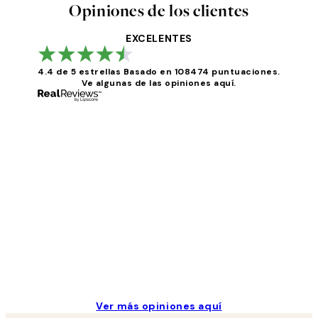
Opiniones de los clientes
EXCELENTES
4.4 de 5 estrellas
Basado en 108474 puntuaciones.
Ve algunas de las opiniones aquí.
Opiniones
de
los
He comprado más de una vez en Desenio, ha ido 
clientes
9 jun
Concepció C
Ver más opiniones aquí