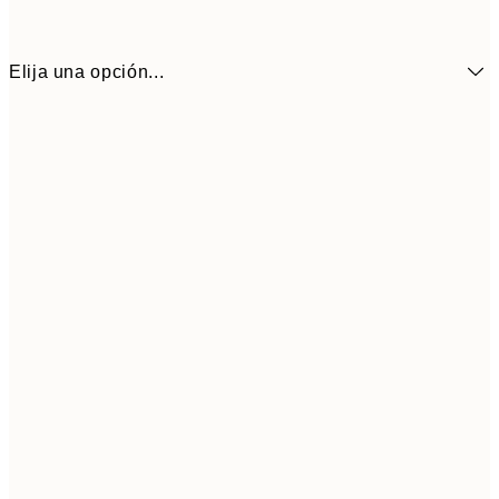
Elija una opción...
30x40 cm
5