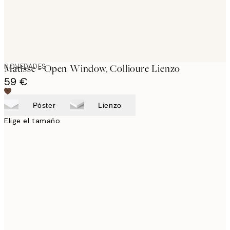
NOVEDADES
Matisse - Open Window, Collioure Lienzo
59 €
Póster
Lienzo
Elige el tamaño