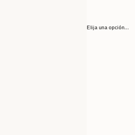
Elija una opción...
30x40 cm
50x70 cm