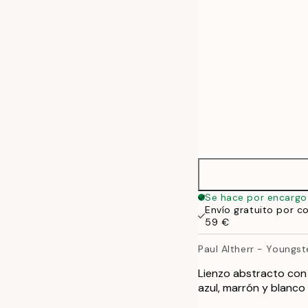
70x100 cm
100x140 cm
Se hace por encargo
Envío gratuito por c
59 €
Paul Altherr - Youngst
Lienzo abstracto con t
azul, marrón y blanco 