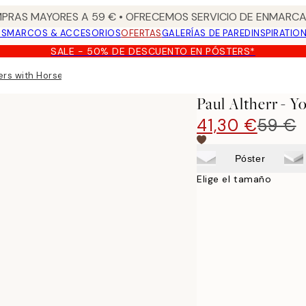
PRAS MAYORES A 59 € • OFRECEMOS SERVICIO DE ENMARCA
OS
MARCOS & ACCESORIOS
OFERTAS
GALERÍAS DE PARED
INSPIRATIO
SALE - 50% DE DESCUENTO EN PÓSTERS*
ers with Horses Lienzo
Paul Altherr - 
41,30 €
59 €
Póster
Elige el tamaño