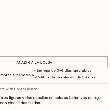
99 €
118,30 €
169 €
363,30 €
519 €
Sin marco
AÑADIR A LA BOLSA
Entrega de 3-6 días laborables
ompras superiores a
Política de devolución de 90 días
ers with Horses lienzo
res figuras y dos caballos en colores llamativos de rojo,
con pinceladas fluidas.