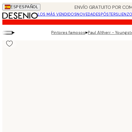
Skip
ENVÍO GRATUITO POR COM
ESP
ESPAÑOL
to
LOS MÁS VENDIDOS
NOVEDADES
PÓSTERS
LIENZ
main
content.
▸
▸
Pintores famosos
Paul Altherr - Youngst