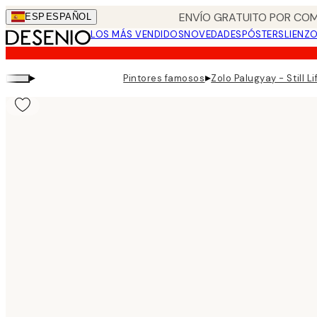
Skip
ENVÍO GRATUITO POR COM
ESP
ESPAÑOL
to
LOS MÁS VENDIDOS
NOVEDADES
PÓSTERS
LIENZ
main
content.
▸
▸
Pintores famosos
Zolo Palugyay - Still L