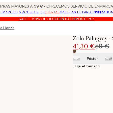
PRAS MAYORES A 59 € • OFRECEMOS SERVICIO DE ENMARCA
OS
MARCOS & ACCESORIOS
OFERTAS
GALERÍAS DE PARED
INSPIRATIO
SALE - 50% DE DESCUENTO EN PÓSTERS*
ife Lienzo
Zolo Palugyay - 
41,30 €
59 €
Póster
Elige el tamaño