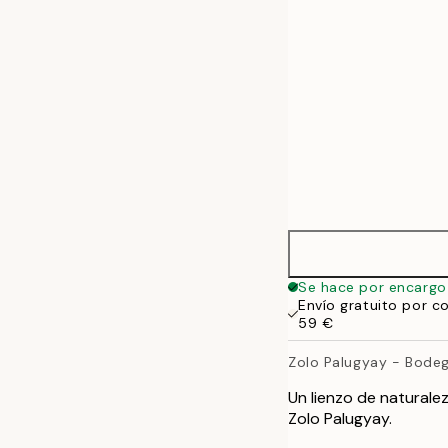
70x100 cm
100x140 cm
Se hace por encargo
Envío gratuito por c
59 €
Zolo Palugyay - Bode
Un lienzo de naturale
Zolo Palugyay.