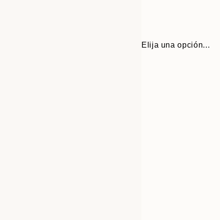
Elija una opción...
30x40 cm
50x70 cm