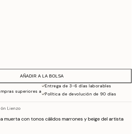
99 €
118,30 €
169 €
363,30 €
519 €
Sin marco
AÑADIR A LA BOLSA
Entrega de 3-6 días laborables
ompras superiores a
Política de devolución de 90 días
gón Lienzo
za muerta con tonos cálidos marrones y beige del artista