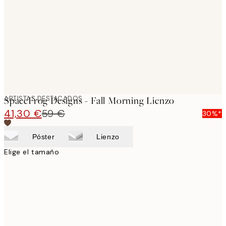
images
ARTISTAS DESTACADOS
SpaceFrog Designs - Fall Morning Lienzo
41,30 €
59 €
30%*
Póster
Lienzo
Elige el tamaño