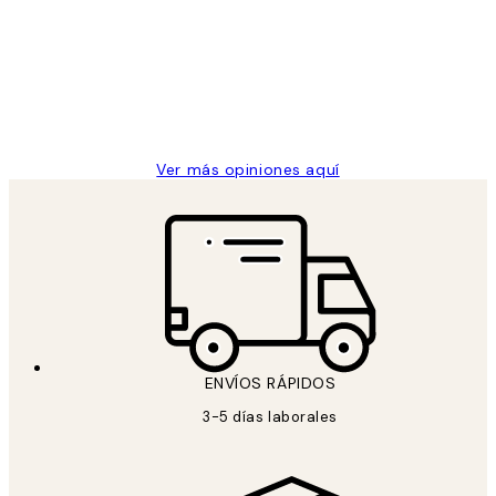
de
He comprado más de una vez en
los
Desenio, ha ido siempre muy bien!
clientes
9 jun
Concepció C
Ver más opiniones aquí
ENVÍOS RÁPIDOS
3-5 días laborales