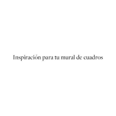
50%*
Poster
Abstract Green Shapes No2 
Desde 6,50 €
13 €
Inspiración para tu mural de cuadros