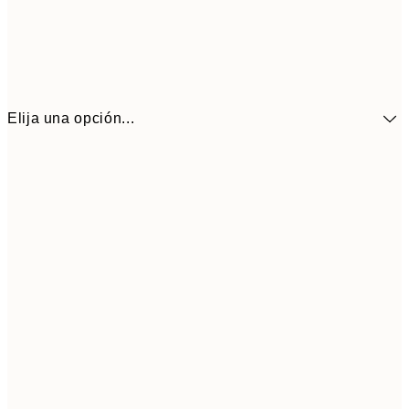
Elija una opción...
41,3
30x40 cm