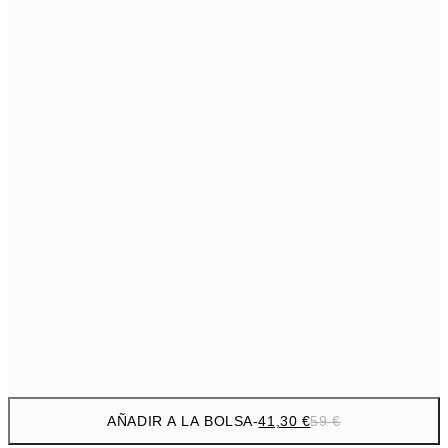
69,3
50x70 cm
Sin marco
AÑADIR A LA BOLSA
-
41,30 €
59 €