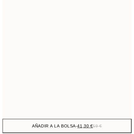
69,3
50x70 cm
Sin marco
AÑADIR A LA BOLSA
-
41,30 €
59 €