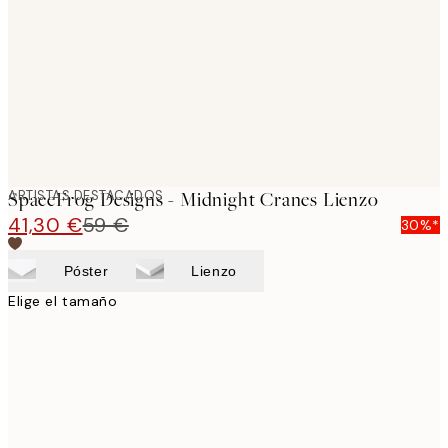
images
ARTISTAS DESTACADOS
SpaceFrog Designs - Midnight Cranes Lienzo
41,30 €
59 €
30%*
Póster
Lienzo
Elige el tamaño