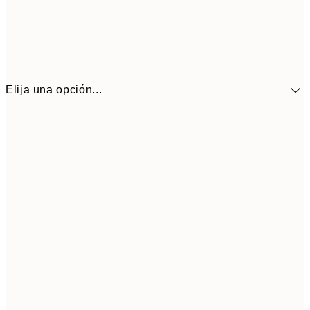
Elija una opción...
41,3
30x40 cm