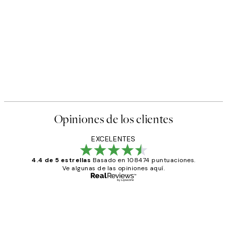
Opiniones de los clientes
EXCELENTES
4.4 de 5 estrellas
Basado en 108474 puntuaciones.
Ve algunas de las opiniones aquí.
Comprador verificado
Opiniones
de
He comprado más de una vez en