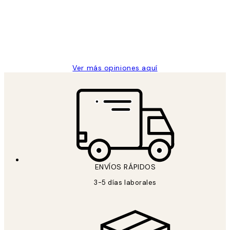
los
Desenio, ha ido siempre muy bien!
clientes
9 jun
Concepció C
Ver más opiniones aquí
ENVÍOS RÁPIDOS
3-5 días laborales