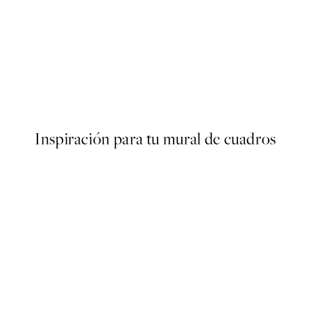
50%*
s Poster
Olive Branches in Vase Poster
Desde 6,50 €
13 €
Inspiración para tu mural de cuadros