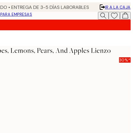
DO • ENTREGA DE 3-5 DÍAS LABORABLES
IR A LA CAJA
N
PARA EMPRESAS
es, Lemons, Pears, And Apples Lienzo
30%*