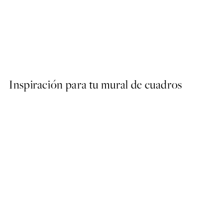
50%*
Olive Branches in Vase Post
Desde 6,50 €
13 €
Inspiración para tu mural de cuadros