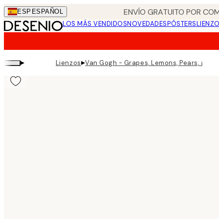
Skip
ENVÍO GRATUITO POR COM
ESP
ESPAÑOL
to
LOS MÁS VENDIDOS
NOVEDADES
PÓSTERS
LIENZ
main
content.
▸
▸
Lienzos
Van Gogh - Grapes, Lemons, Pears, and 