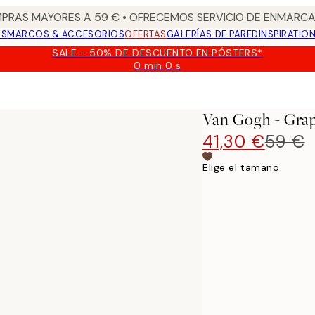
PRAS MAYORES A 59 € • OFRECEMOS SERVICIO DE ENMARCA
OS
MARCOS & ACCESORIOS
OFERTAS
GALERÍAS DE PARED
INSPIRATIO
SALE - 50% DE DESCUENTO EN PÓSTERS*
0 min
0 s
Válido
hasta:
Apples Lienzo
2026-
08-
Van Gogh - Grap
09
41,30 €
59 €
Elige el tamaño