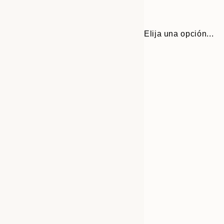
Elija una opción...
30x40 cm
50x70 cm