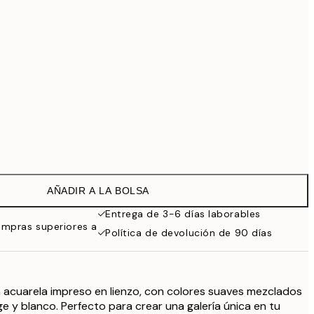
69,30 €
99 €
Sin marco
AÑADIR A LA BOLSA
Entrega de 3-6 días laborables
ompras superiores a
Política de devolución de 90 días
 acuarela impreso en lienzo, con colores suaves mezclados
e y blanco. Perfecto para crear una galería única en tu