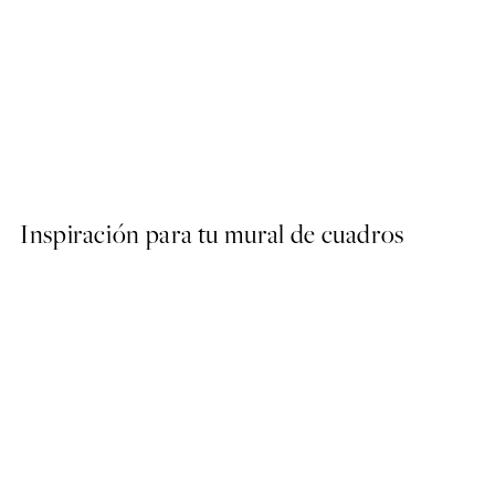
50%*
Olive Branches in Vase Post
Desde 6,50 €
13 €
Inspiración para tu mural de cuadros