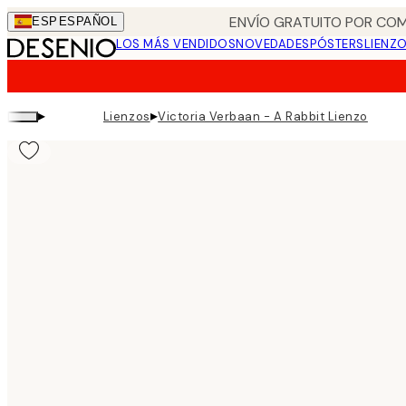
Skip
ENVÍO GRATUITO POR COM
ESP
ESPAÑOL
to
LOS MÁS VENDIDOS
NOVEDADES
PÓSTERS
LIENZ
main
content.
▸
▸
Lienzos
Victoria Verbaan - A Rabbit Lienzo