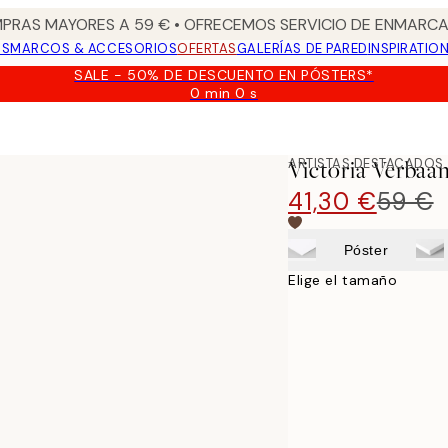
PRAS MAYORES A 59 € • OFRECEMOS SERVICIO DE ENMARCA
OS
MARCOS & ACCESORIOS
OFERTAS
GALERÍAS DE PARED
INSPIRATIO
SALE - 50% DE DESCUENTO EN PÓSTERS*
0 min
0 s
Válido
hasta:
2026-
08-
ARTISTAS DESTACADOS
Victoria Verbaan
09
41,30 €
59 €
Póster
Elige el tamaño