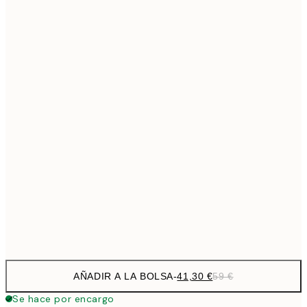
69,3
50x70 cm
Sin marco
AÑADIR A LA BOLSA
-
41,30 €
59 €
Se hace por encargo