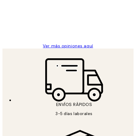
de
He comprado más de una vez en
los
Desenio, ha ido siempre muy bien!
clientes
9 jun
Concepció C
Ver más opiniones aquí
ENVÍOS RÁPIDOS
3-5 días laborales