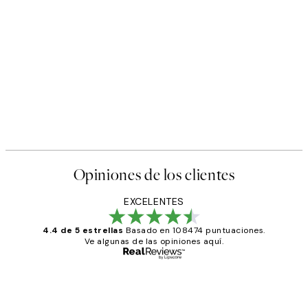
50%*
s Poster
Abstract Green Shapes No2 
Desde 6,50 €
13 €
Opiniones de los clientes
EXCELENTES
4.4 de 5 estrellas
Basado en 108474 puntuaciones.
Ve algunas de las opiniones aquí.
Comprador verificado
Opiniones