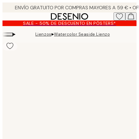
Skip
to
main
SALE - 50% DE DESCUENTO EN PÓSTERS*
content.
▸
▸
Lienzos
Watercolor Seaside Lienzo
Product
images