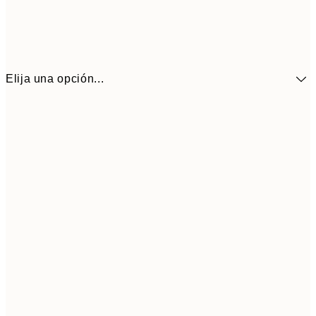
Elija una opción...
41,3
30x40 cm