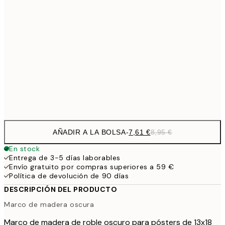
30x40 cm
27,
33,1
40x50 cm
33,1
50x50 cm
38,2
50x70 cm
44,
56,9
70x100 cm
AÑADIR A LA BOLSA
-
7,61 €
8,95 €
En stock
Entrega de 3-5 días laborables
Envío gratuito por compras superiores a 59 €
Política de devolución de 90 días
DESCRIPCIÓN DEL PRODUCTO
Marco de madera oscura
Marco de madera de roble oscuro para pósters de 13x18