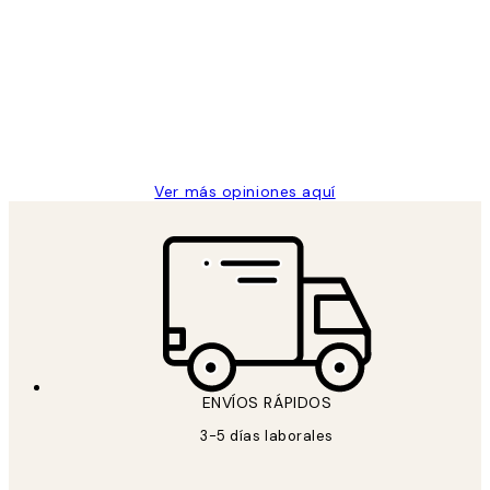
de
He comprado más de una vez en
los
Desenio, ha ido siempre muy bien!
clientes
9 jun
Concepció C
Ver más opiniones aquí
ENVÍOS RÁPIDOS
3-5 días laborales