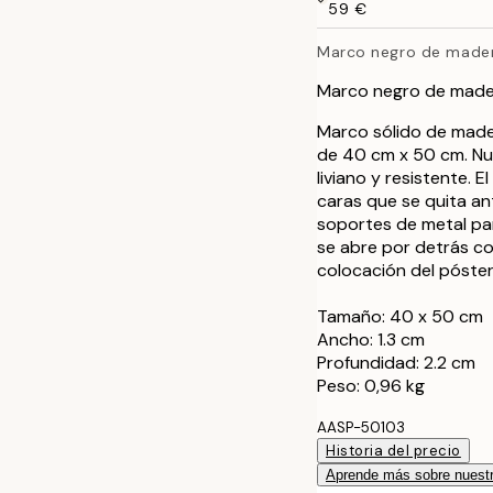
21x30 cm
59 €
Marco negro de made
30x40 cm
Marco negro de made
40x50 cm
Marco sólido de made
de 40 cm x 50 cm. Nue
50x50 cm
liviano y resistente. 
caras que se quita an
50x70 cm
soportes de metal par
se abre por detrás con
70x100 cm
colocación del póster
Tamaño: 40 x 50 cm
100x150 cm
Ancho: 1.3 cm
Profundidad: 2.2 cm
Peso: 0,96 kg
AASP-50103
Historia del precio
Aprende más sobre nuestr