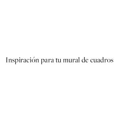
50%*
Abstract Lines No2 Poster
Desde 6,50 €
13 €
Inspiración para tu mural de cuadros