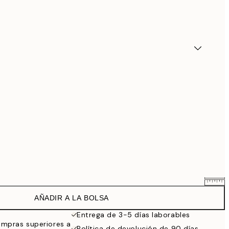
AÑADIR A LA BOLSA
7,61 €
8,95 €
Entrega de 3-5 días laborables
ompras superiores a
11,05 €
Política de devolución de 90 días