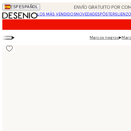
Skip
ENVÍO GRATUITO POR COM
ESP
ESPAÑOL
to
LOS MÁS VENDIDOS
NOVEDADES
PÓSTERS
LIENZ
main
content.
▸
▸
Marcos negros
Marc