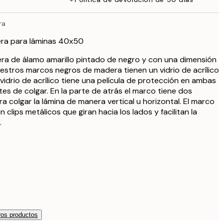
13 €
23,76 €
ra
27,95 €
ra para láminas 40x50
33,15 €
39 €
ra de álamo amarillo pintado de negro y con una dimensión
stros marcos negros de madera tienen un vidrio de acrílico
33,15 €
39 €
El vidrio de acrílico tiene una película de protección en ambas
tes de colgar. En la parte de atrás el marco tiene dos
38,21 €
a colgar la lámina de manera vertical u horizontal. El marco
44,95 €
 clips metálicos que giran hacia los lados y facilitan la
56,95 €
.
67 €
339 €
os productos