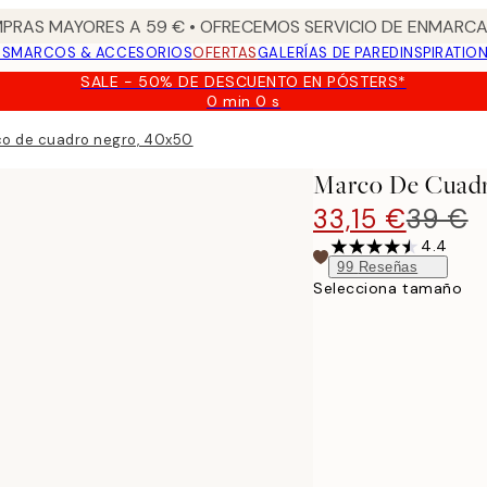
PRAS MAYORES A 59 € • OFRECEMOS SERVICIO DE ENMARCA
OS
MARCOS & ACCESORIOS
OFERTAS
GALERÍAS DE PARED
INSPIRATIO
SALE - 50% DE DESCUENTO EN PÓSTERS*
0 min
0 s
Válido
hasta:
o de cuadro negro, 40x50
2026-
08-
Marco De Cuadr
09
33,15 €
39 €
4.4
99
Reseñas
Selecciona tamaño