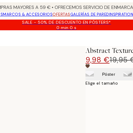
PRAS MAYORES A 59 € • OFRECEMOS SERVICIO DE ENMARCA
OS
MARCOS & ACCESORIOS
OFERTAS
GALERÍAS DE PARED
INSPIRATIO
SALE - 50% DE DESCUENTO EN PÓSTERS*
0 min
0 s
Válido
hasta:
2026-
08-
Abstract Textur
09
9,98 €
19,95 
Póster
Elige el tamaño