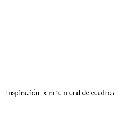
50%*
STUDIO COLLECTION
Rustic Olive Branch Poster
Desde 6,50 €
13 €
Inspiración para tu mural de cuadros