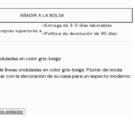
16,23 €
32,45 €
AÑADIR A LA BOLSA
Entrega de 3-5 días laborables
ompras superiores a
Política de devolución de 90 días
nduladas en color gris-beige
e líneas onduladas en color gris-beige. Póster de moda
ar con la decoración de su casa para un aspecto moderno.
os productos