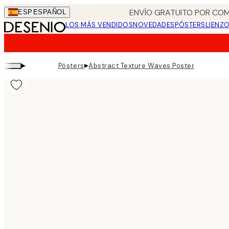
Skip
ENVÍO GRATUITO POR COM
ESP
ESPAÑOL
to
LOS MÁS VENDIDOS
NOVEDADES
PÓSTERS
LIENZ
main
content.
▸
▸
Pósters
Abstract Texture Waves Poster