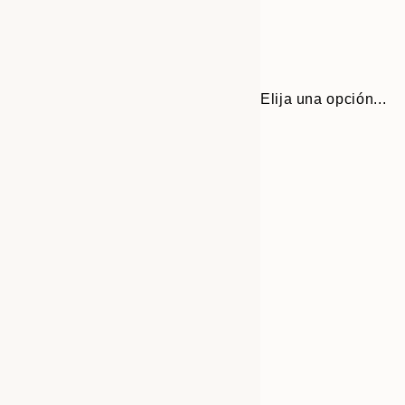
Elija una opción...
Frame
30x40 cm
options