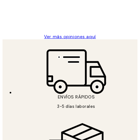
clientes
9 jun
Concepció C
Ver más opiniones aquí
ENVÍOS RÁPIDOS
3-5 días laborales