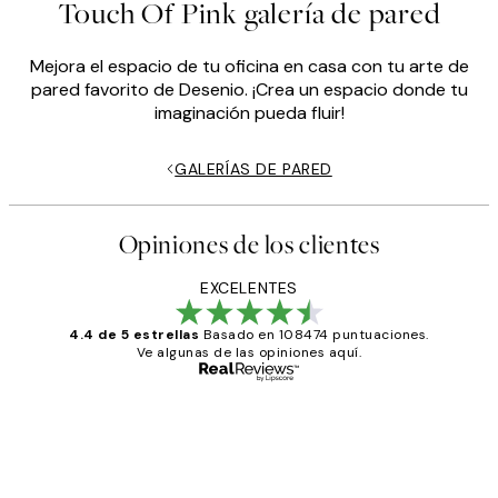
Touch Of Pink galería de pared
Mejora el espacio de tu oficina en casa con tu arte de
pared favorito de Desenio. ¡Crea un espacio donde tu
imaginación pueda fluir!
GALERÍAS DE PARED
Opiniones de los clientes
EXCELENTES
4.4 de 5 estrellas
Basado en 108474 puntuaciones.
Ve algunas de las opiniones aquí.
Comprador verificado
Opiniones
de
He comprado más de una vez en
los
Desenio, ha ido siempre muy bien!