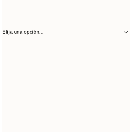
Elija una opción...
9,
30x40 cm
19,