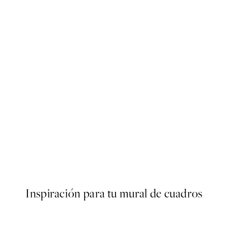
50%*
Atlantic Zest Poster
Desde 9,98 €
19,95 €
Inspiración para tu mural de cuadros