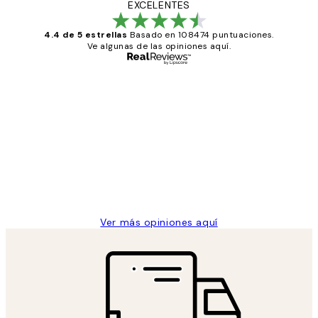
EXCELENTES
4.4 de 5 estrellas
Basado en 108474 puntuaciones.
Ve algunas de las opiniones aquí.
Comprador verificado
Opiniones
de
He comprado más de una vez en
los
Desenio, ha ido siempre muy bien!
clientes
9 jun
Concepció C
Ver más opiniones aquí