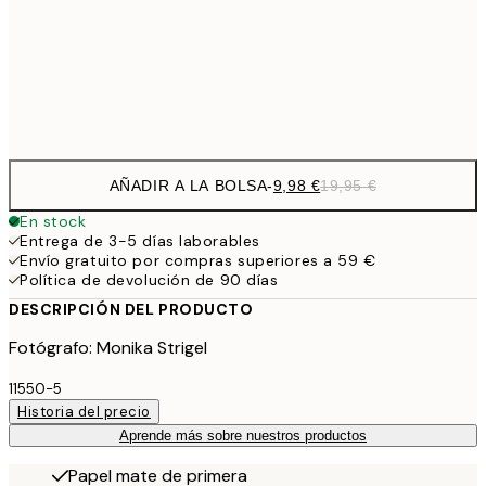
16,2
50x70 cm
32,
Frame
options
AÑADIR A LA BOLSA
-
9,98 €
19,95 €
En stock
Entrega de 3-5 días laborables
Envío gratuito por compras superiores a 59 €
Política de devolución de 90 días
DESCRIPCIÓN DEL PRODUCTO
Fotógrafo: Monika Strigel
11550-5
Historia del precio
Aprende más sobre nuestros productos
Papel mate de primera