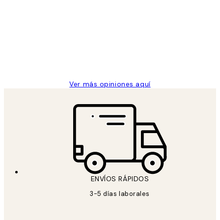
de
He comprado más de una vez en
los
Desenio, ha ido siempre muy bien!
clientes
9 jun
Concepció C
Ver más opiniones aquí
ENVÍOS RÁPIDOS
3-5 días laborales