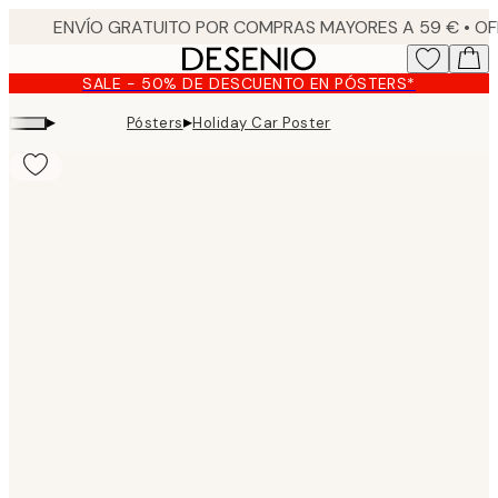
Skip
to
main
SALE - 50% DE DESCUENTO EN PÓSTERS*
content.
▸
▸
Pósters
Holiday Car Poster
Product
images