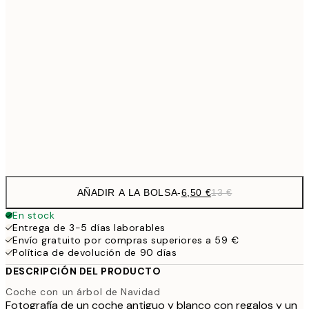
9,
30x40 cm
19,
16,2
50x70 cm
32,
24,5
70x100 cm
Frame
options
AÑADIR A LA BOLSA
-
6,50 €
13 €
En stock
Entrega de 3-5 días laborables
Envío gratuito por compras superiores a 59 €
Política de devolución de 90 días
DESCRIPCIÓN DEL PRODUCTO
Coche con un árbol de Navidad
Fotografía de un coche antiguo y blanco con regalos y un