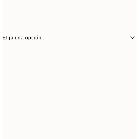
Elija una opción...
6,
21x30 cm