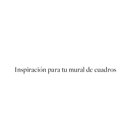
50%*
Joy in Red Poster
Desde 3,98 €
7,95 €
Inspiración para tu mural de cuadros