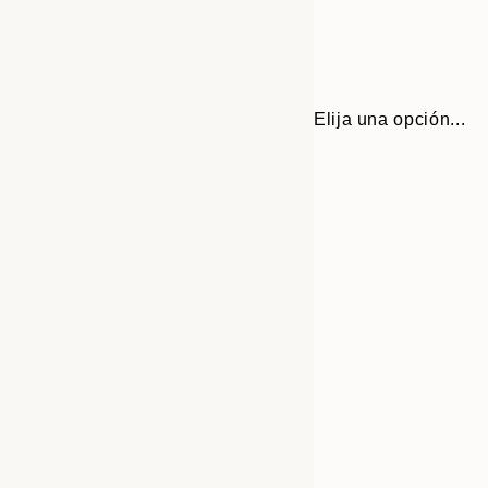
Elija una opción...
Frame
30x40 cm
options