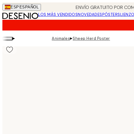
Skip
ENVÍO GRATUITO POR COM
ESP
ESPAÑOL
to
LOS MÁS VENDIDOS
NOVEDADES
PÓSTERS
LIENZ
main
content.
▸
▸
Animales
Sheep Herd Poster