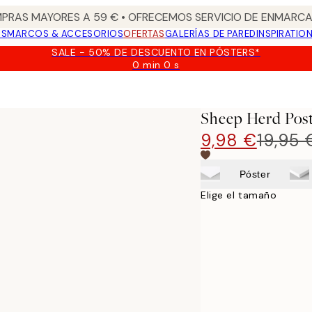
PRAS MAYORES A 59 € • OFRECEMOS SERVICIO DE ENMARCA
OS
MARCOS & ACCESORIOS
OFERTAS
GALERÍAS DE PARED
INSPIRATIO
SALE - 50% DE DESCUENTO EN PÓSTERS*
0 min
0 s
Válido
hasta:
2026-
08-
Sheep Herd Pos
09
9,98 €
19,95 
Póster
Elige el tamaño