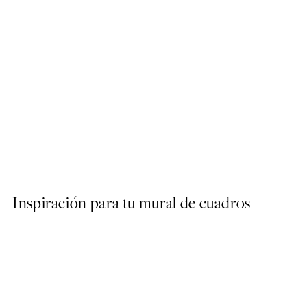
50%*
Forest Veil No3 Poster
Desde 9,98 €
19,95 €
Inspiración para tu mural de cuadros