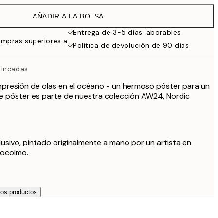
19,95 €
AÑADIR A LA BOLSA
13,73 €
27,45 €
Entrega de 3-5 días laborables
ompras superiores a
13,73 €
Política de devolución de 90 días
27,45 €
16,23 €
rincadas
32,45 €
 impresión de olas en el océano - un hermoso póster para un
24,50 €
te póster es parte de nuestra colección AW24, Nordic
49 €
59,50 €
119 €
lusivo, pintado originalmente a mano por un artista en
tocolmo.
os productos