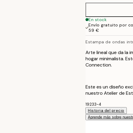
40x50 cm
En stock
Envío gratuito por c
50x50 cm
59 €
Estampa de ondas int
50x70 cm
Arte lineal que da la
70x100 cm
hogar minimalista. Es
Connection.
100x150 cm
Este es un diseño exc
nuestro Atelier de Es
19233-4
Historia del precio
Aprende más sobre nuestr