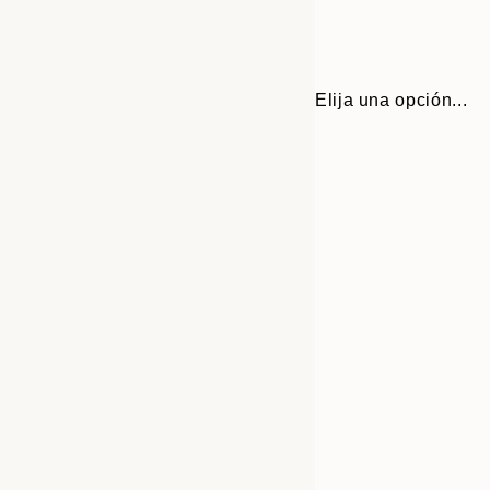
Elija una opción...
Frame
21x30 cm
options
30x40 cm