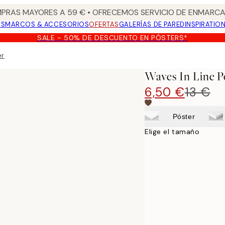
PRAS MAYORES A 59 € • OFRECEMOS SERVICIO DE ENMARCA
OS
MARCOS & ACCESORIOS
OFERTAS
GALERÍAS DE PARED
INSPIRATIO
SALE - 50% DE DESCUENTO EN PÓSTERS*
er
Waves In Line P
6,50 €
13 €
Póster
Elige el tamaño