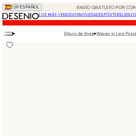
Skip
ENVÍO GRATUITO POR COM
ESP
ESPAÑOL
to
LOS MÁS VENDIDOS
NOVEDADES
PÓSTERS
LIENZ
main
content.
▸
▸
Dibujo de línea
Waves in Line Post