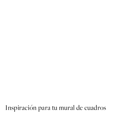
50%*
Still Life Branch Poster
Desde 10,98 €
21,95 €
Inspiración para tu mural de cuadros